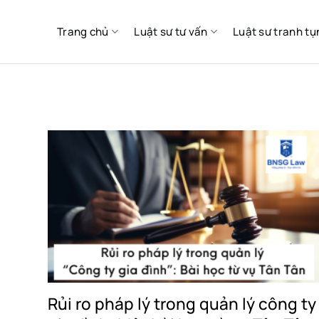
Skip
to
Trang chủ
Luật sư tư vấn
Luật sư tranh tụ
content
Rủi ro pháp lý trong quản lý công ty