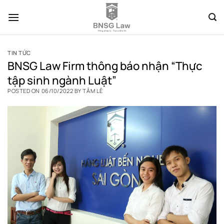
Skip
to
content
TIN TỨC
BNSG Law Firm thông báo nhận “Thực
tập sinh ngành Luật”
POSTED ON
06/10/2022
BY
TÂM LÊ