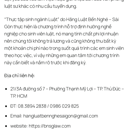
luật sư khác có nhu cầu tuyển dụng.
“Thực tập sinh ngành Luật” do Hãng Luật Bến Nghé – Sài
Gòn thực hiện là chương trình hỗ trợ định hướng nghề
nghiệp cho sinh viên luật, nó mang tính chất phi lợi nhuận
nên chúng tôi không trả lương và cũng không thu bất kỳ
một khoản chi phí nào trong suốt quá trình các em sinh viên
theo học việc, vì vậy những em quan tâm tới chương trình
này cần biết và nắm rõ trước khi đăng ký.
Địa chỉ liên hệ:
21/3A đường số 7 – Phường Thạnh Mỹ Lợi – TP. Thủ Đức –
TP. HCM
ĐT: 08.3894 2838 / 0986 029 825
Email:
hangluatbennghesaigon@gmail.com
website:
https://bnsglaw.com