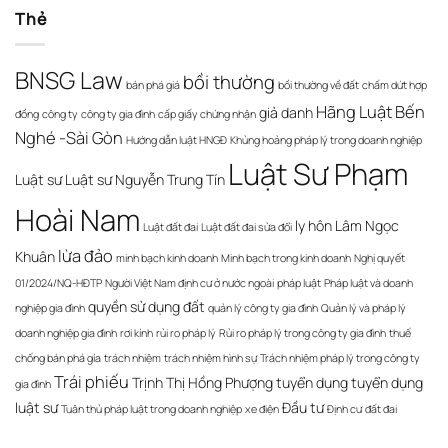
Thẻ
BNSG Law
bồi thường
bán phá giá
bồi thường về đất
chấm dứt hợp
Hãng Luật Bến
giả danh
đồng
công ty
công ty gia đình
cấp giấy chứng nhận
Nghé -Sài Gòn
Hướng dẫn luật HNGĐ
Khủng hoảng pháp lý trong doanh nghiệp
Luật Sư Phạm
Luật sư
Luật sư Nguyễn Trung Tín
Hoài Nam
ly hôn
Lâm Ngọc
Luật đất đai
Luật đất đai sửa đổi
lừa đảo
Khuân
minh bạch kinh doanh
Minh bạch trong kinh doanh
Nghị quyết
01/2024/NQ-HĐTP
Người Việt Nam định cư ở nước ngoài
pháp luật
Pháp luật và doanh
quyền sử dụng đất
nghiệp gia đình
quản lý công ty gia đình
Quản lý và pháp lý
doanh nghiệp gia đình
rơi kính
rủi ro pháp lý
Rủi ro pháp lý trong công ty gia đình
thuế
chống bán phá gía
trách nhiệm
trách nhiệm hình sự
Trách nhiệm pháp lý trong công ty
Trái phiếu
Trịnh Thị Hồng Phượng
tuyển dụng
tuyển dụng
gia đình
luật sư
Đầu tư
Tuân thủ pháp luật trong doanh nghiệp
xe điện
Định cư
đất đai