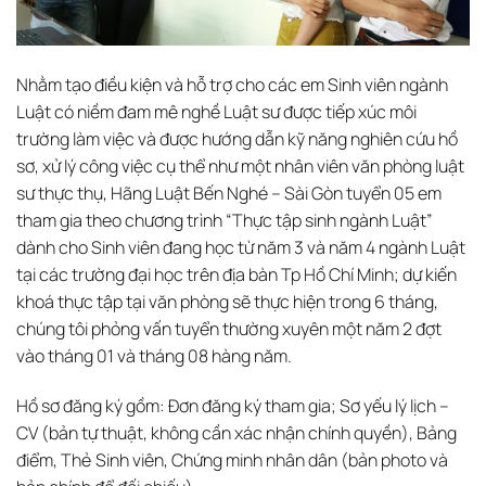
Nhằm tạo điều kiện và hỗ trợ cho các em Sinh viên ngành
Luật có niềm đam mê nghề Luật sư được tiếp xúc môi
trường làm việc và được hướng dẫn kỹ năng nghiên cứu hồ
sơ, xử lý công việc cụ thể như một nhân viên văn phòng luật
sư thực thụ, Hãng Luật Bến Nghé – Sài Gòn tuyển 05 em
tham gia theo chương trình “Thực tập sinh ngành Luật”
dành cho Sinh viên đang học từ năm 3 và năm 4 ngành Luật
tại các trường đại học trên địa bàn Tp Hồ Chí Minh; dự kiến
khoá thực tập tại văn phòng sẽ thực hiện trong 6 tháng,
chúng tôi phỏng vấn tuyển thường xuyên một năm 2 đợt
vào tháng 01 và tháng 08 hàng năm.
Hồ sơ đăng ký gồm: Đơn đăng ký tham gia; Sơ yếu lý lịch –
CV (bản tự thuật, không cần xác nhận chính quyền), Bảng
điểm, Thẻ Sinh viên, Chứng minh nhân dân (bản photo và